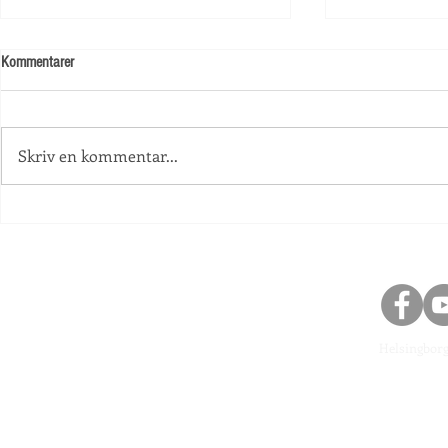
Kommentarer
Skolstart!
Skriv en kommentar...
Information an
Helsingbor