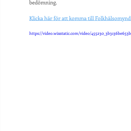
bedömning.
Klicka här för att komma till Folkhälsomyn
https://video.wixstatic.com/video/455230_3b3136be653