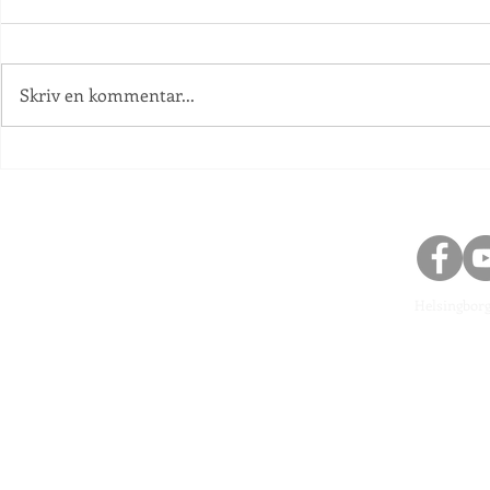
Skolstart!
Skriv en kommentar...
Information an
Helsingbor