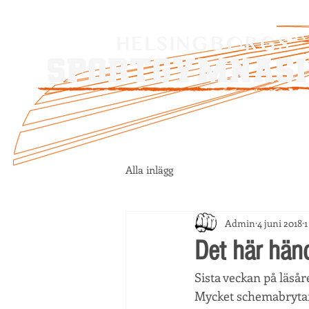
Alla inlägg
Admin
4 juni 2018
1
Det här hän
Sista veckan på läså
Mycket schemabrytand