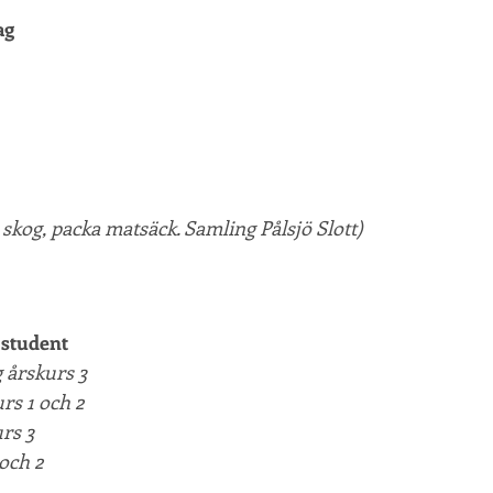
ag
ö skog, packa matsäck. Samling Pålsjö Slott)
 student
 årskurs 3
rs 1 och 2
urs 3
 och 2