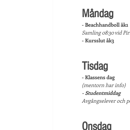
Måndag
- Beachhandboll åk1
Samling 08:30 vid Pi
- Kursslut åk3
Tisdag
- Klassens dag
(mentorn har info)
- Studentmiddag
Avgångselever och p
Onsdag 