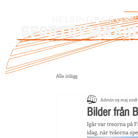
Alla inlägg
Admin
29 maj 2018
Bilder från
Igår var treorna på F
idag, när tvåorna sp