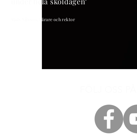
under hela skoldagen"
Mats Nilsson, Lärare och rektor
FÖLJ OSS PÅ