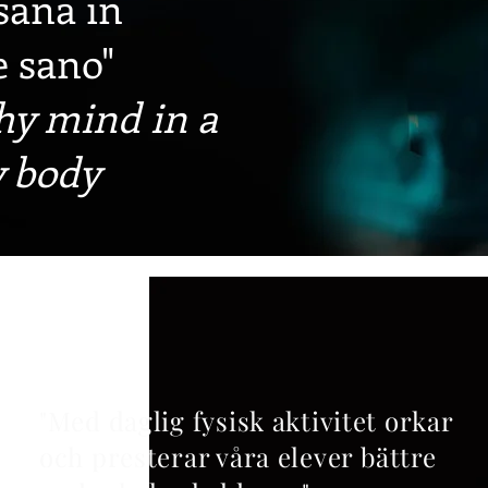
sana in
e sano"
hy mind in a
y body
"Med daglig fysisk aktivitet orkar
och presterar våra elever bättre