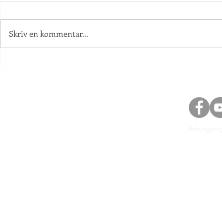
Skolstart!
Skriv en kommentar...
Information an
Helsingbor